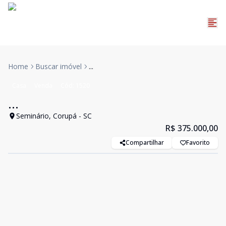
Home
Buscar imóvel
...
Casa
Venda
Cód:
1520
...
Seminário, Corupá - SC
R$ 375.000,00
Compartilhar
Favorito