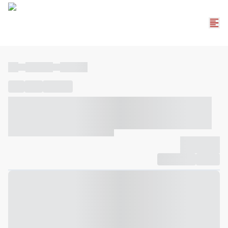
----
----- -----
----- -----
----
-----
---- ------
----- ----- -- ------ ---- ---- -- ----- ----- -----
--- ------
----- ----- -- ------ ----- ----- -- ------
-------------
Compartilhar
Favorito