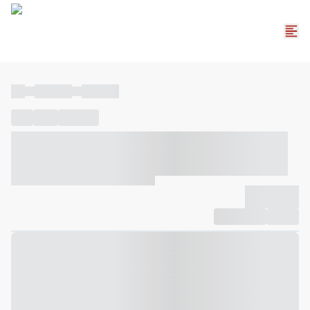
----
----- -----
----- -----
----
-----
---- ------
----- ----- -- ------ ---- ---- -- ----- ----- -----
--- ------
----- ----- -- ------ ----- ----- -- ------
-------------
Compartilhar
Favorito