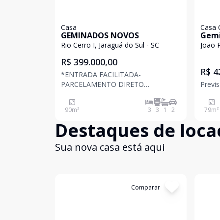
Casa
Casa 
GEMINADOS NOVOS
Gemi
Rio Cerro I, Jaraguá do Sul - SC
João P
R$ 399.000,00
R$ 4
*ENTRADA FACILITADA-
PARCELAMENTO DIRETO
Previ
PROPRIETÁRIO* *AVALIA CARRO* 3
UNIDADES DISPONÍVEIS AINDA
90
m²
3
3
1
2
79
m²
Destaques de loca
Sua nova casa está aqui
Cód:
4346
Comparar
Cód