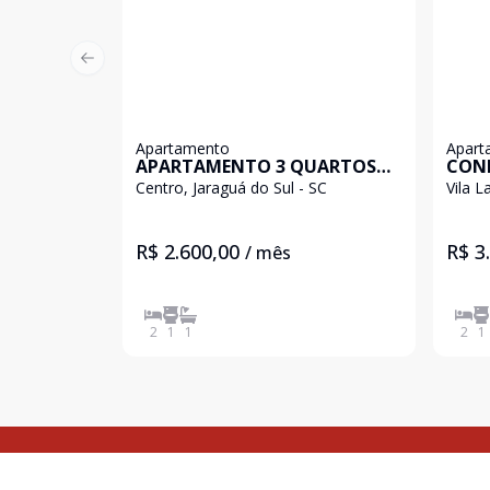
Previous slide
Apartamento
Apart
APARTAMENTO 3 QUARTOS
CONF
NO CENTRO - ESPAÇO E
LOCA
Centro, Jaraguá do Sul - SC
Vila L
PRATICIDADE
VILA
R$ 2.600,00
R$ 3
/ mês
2
1
1
2
1