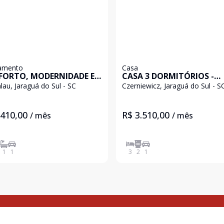
amento
Casa
ORTO, MODERNIDADE E
CASA 3 DORMITÓRIOS -
LIZAÇÃO PRIVILEGIADA -
CZERNIEWICZ
alau, Jaraguá do Sul - SC
Czerniewicz, Jaraguá do Sul - S
 LALAU
.410,00
R$ 3.510,00
/ mês
/ mês
1
1
3
2
1