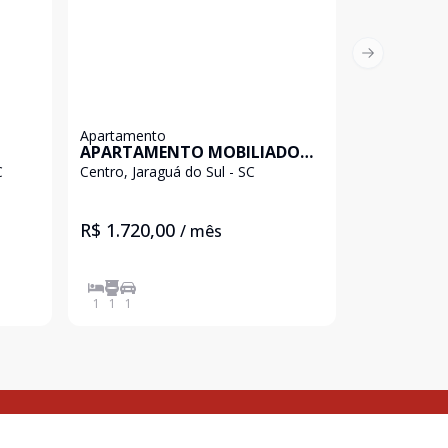
Next slide
Apartamento
Casa
APARTAMENTO MOBILIADO
ÓTIMA CAS
CENTRO DE JARAGUÁ-
- RESIDEN
C
Centro, Jaraguá do Sul - SC
Ilha da Figue
RESIDENCIAL MAGUILU
R$ 3.200,
R$ 1.720,00
/ mês
RESIDENCIAL
1
1
1
3
3
1
2