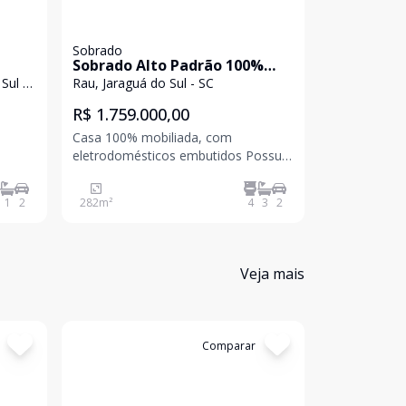
Sobrado
Casa
Sobrado Alto Padrão 100%
Casa no C
Mobiliado
Sul -
Rau, Jaraguá do Sul - SC
Centro, Jara
R$ 1.759.000,00
R$ 1.300.
Casa 100% mobiliada, com
eletrodomésticos embutidos Possui
sistema de monitoramento Todos os
cômodos com ar condicionado
1
2
282
m²
4
3
2
173
m²
Sistema de iluminação com
comando de voz Fechadura de porta
eletrônica/digital Sistema solar Poço
semiartesiano Adega de vinho
Veja mais
Cód:
4225
Comparar
Cód:
4512