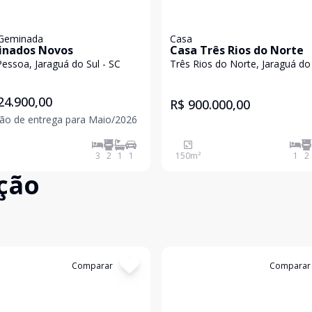
Geminada
Casa
nados Novos
Casa Três Rios do Norte
essoa, Jaraguá do Sul - SC
Três Rios do Norte, Jaraguá do 
SC
24.900,00
R$ 900.000,00
são de entrega para Maio/2026
3
2
1
1
150
m²
1
2
ção
:
4518
Comparar
Cód:
209
Comparar