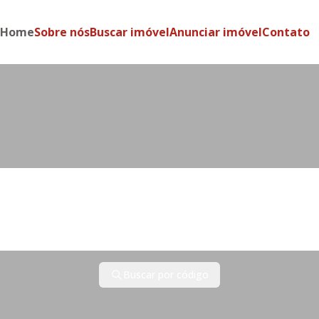
Home
Sobre nós
Buscar imóvel
Anunciar imóvel
Contato
Cidade
Bairro
Buscar por código