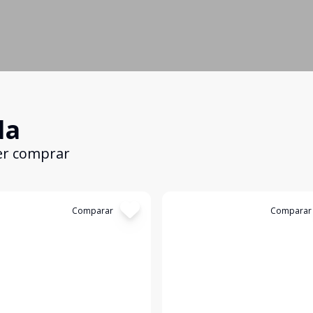
da
er comprar
:
1670
Comparar
Cód:
1558
Comparar