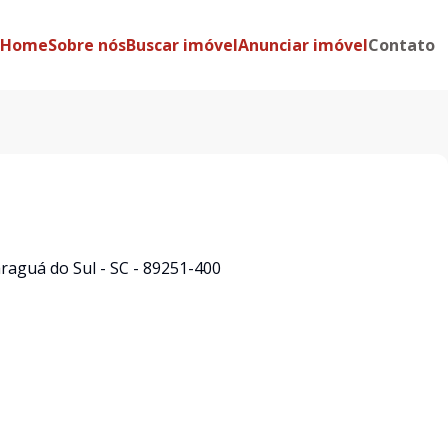
Home
Sobre nós
Buscar imóvel
Anunciar imóvel
Contato
araguá do Sul - SC - 89251-400