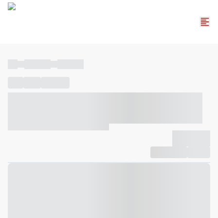
----
----- -----
----- -----
----
-----
---- ------
----- ----- -- ------ ---- ---- -- ----- ----- -----
--- ------
----- ----- -- ------ ----- ----- -- ------
-------------
Compartilhar
Favorito