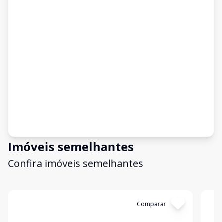
Imóveis semelhantes
Confira imóveis semelhantes
Cód:
04
Comparar
Có