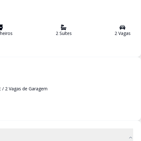
heiro
s
2
Suíte
s
2
Vaga
s
c / 2 Vagas de Garagem