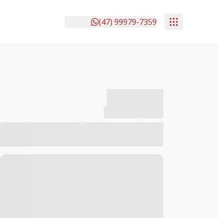
(47) 99979-7359
-------------
Compartilhar
Favorito