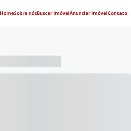
Home
Sobre nós
Buscar imóvel
Anunciar imóvel
Contato
-- ----- ----- --- ------