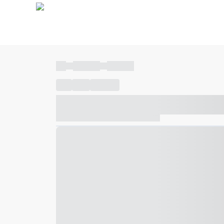
----
----- -----
----- -----
----
-----
---- ------
----- ----- -- ------ ---- ---- -- ---
----- ----- -- ------ ----- ----- -- ------