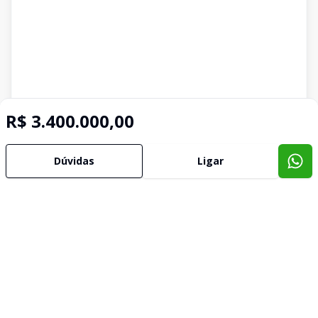
R$ 3.400.000,00
Dúvidas
Ligar
Imóveis semelhantes
Confira imóveis semelhantes
Cód:
1505
Comparar
Có