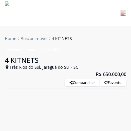
Home
Buscar imóvel
4 KITNETS
Quitinete
Venda
Cód:
3422
4 KITNETS
Três Rios do Sul, Jaraguá do Sul - SC
R$ 650.000,00
Compartilhar
Favorito