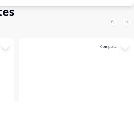
tes
Previous sl
Nex
Cód:
5010
Comparar
Sala Comercial
SALA AMPLA - CENTRO
Centro, Jaraguá do Sul - SC