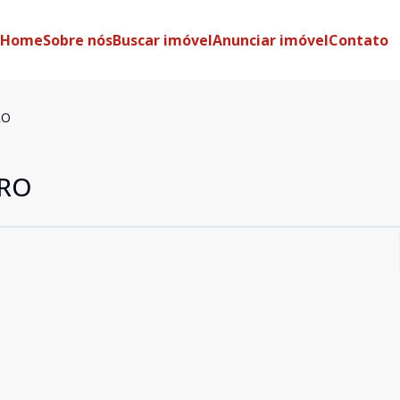
Home
Sobre nós
Buscar imóvel
Anunciar imóvel
Contato
RO
TRO