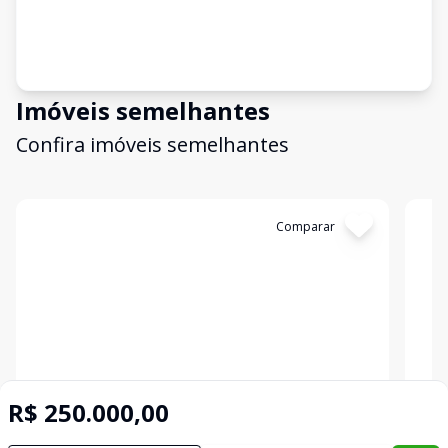
Imóveis semelhantes
Confira imóveis semelhantes
Cód:
2259
Comparar
Có
R$ 250.000,00
Terreno
Terr
...
...